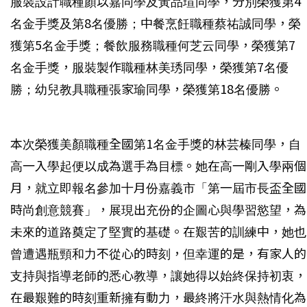
服裝設計職種顏以嘉同學及黃品瑄同學，分別榮獲第4
名金手獎及第8名優勝；中餐烹飪職種蔡祐誠同學，榮
獲第5名金手獎；餐飲服務職種何芝云同學，榮獲第7
名金手獎，服裝製作職種林美琇同學，榮獲第7名優
勝；幼兒教具職種張家瑜同學，榮獲第18名優勝。
本次榮獲美顏職種全國第1名金手獎的林芸榛同學，自
高一入學起便以成為選手為目標。她在高一剛入學兩個
月，就立即報名參加十月份嘉義市「第一屆市長盃全國
時尚創意競賽」，展現出充份的企圖心與學習慾望，為
未來的道路奠定了堅實的基礎。在艱苦的訓練中，她也
曾遭遇瓶頸和力不從心的時刻，但幸運的是，有家人的
支持與指導老師的悉心教導，讓她得以始終保持初衷，
在最艱難的時刻重新擁有動力，最終將汗水與熱情化為