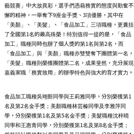
藝競賽」中大放異彩，選手們憑藉務實的態度與勤奮不
懈的精神，一舉奪下9座金手獎、3項優勝，其中在
「美顏」、「美髮」、「食品加工」三項職種，更囊括
了全國第1名的最高殊榮！特別值得一提的是，「食品
加工」職種同時包辦了個人獎的第1名與第2名，而
「食品加工」與「美顏」職種亦雙雙奪下團體第一名，
「美髮」職種則榮獲團體第二名，成果斐然，充分展現
嘉義家職「務實致用」的辦學特色與強大的育才實力。
食品加工職種吳翊斳同學與王莉雅同學，分別榮獲第1
名及第2名金手獎；美顏職種林芸榛同學及李雅萍同
學，分別榮獲第1名及第5名金手獎；美髮職種沈梓晴
同學和王惠青同學，分別榮獲第1名及第8名金手獎；