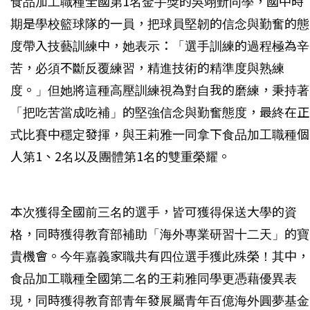
食品加工職種全國第1名金手獎的吳翊斳同學，國中時
期是學校籃球隊的一員，把球員堅韌的信念與勤奮的態
度帶入技藝訓練中，她表示：「選手訓練的過程極為辛
苦，必須不斷反覆練習，精進技術的精準度與熟練
度。」但她將這種高壓訓練視為對自我的磨練，秉持著
「把吃苦當成吃補」的堅強信念與勤奮態度，最終在正
式比賽中穩定發揮，與王莉雅一同拿下食品加工職種個
人第1、2名以及團體第1名的雙重榮耀。
本次獲得全國前三名的選手，皆可獲得保送大學的資
格，同時獲得教育部補助「海外專業研習十二天」的寶
貴機會。今年嘉義家職共有四位選手獲此殊榮！其中，
食品加工職種全國第二名的王莉雅同學更憑藉優異表
現，同時獲得教育部青年發展屬青年百億海外圓夢基金