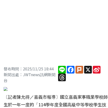
Line
Facebook
Plurk
X
Sin
發布時間：2025/11/25 18:44
Wei
新聞出處：JWTnews訊網新聞
Threads
台
〔記者陳允得／嘉義市報導〕國立嘉義家事職業學校師
生於一年一度的「114學年度全國高級中等學校學生技