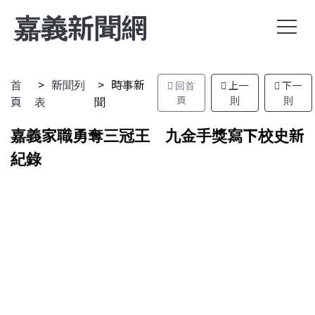
嘉義新聞網
首
新聞列
時事新
回首
上一
下一
頁
表
聞
頁
則
則
嘉義家職勇奪三冠王 九金手獎寫下校史新
紀錄