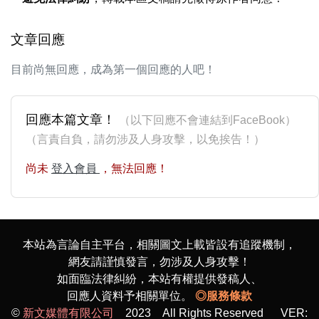
文章回應
目前尚無回應，成為第一個回應的人吧！
回應本篇文章！
（以下回應不會連結到FaceBook）
（言責自負，請勿涉及人身攻擊，以免挨告！）
尚未
登入會員
，無法回應！
本站為言論自主平台，相關圖文上載皆設有追蹤機制，
網友請謹慎發言，勿涉及人身攻擊！
如面臨法律糾紛，本站有權提供發稿人、
回應人資料予相關單位。
◎服務條款
©
新文媒體有限公司
2023 All Rights Reserved VER: