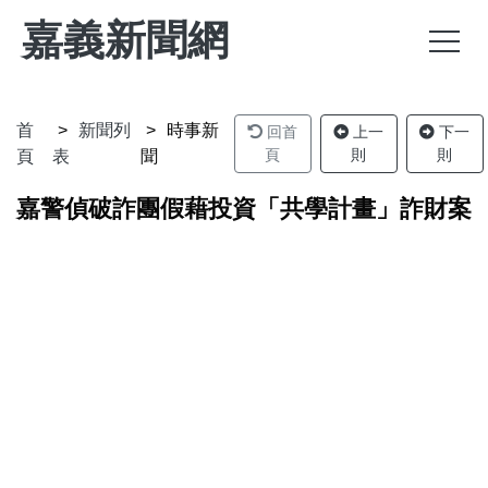
嘉義新聞網
首
新聞列
時事新
回首
上一
下一
頁
則
則
頁
表
聞
嘉警偵破詐團假藉投資「共學計畫」詐財案