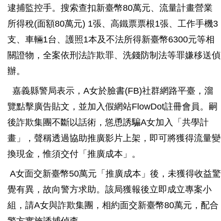
逮捕監控手。搜索查扣新臺幣80萬元、流量計畫營業
所得稅(面額80萬元) 1張、高鐵票票根1張、工作手機3
支、車輛1台、護照1本及不法所得新臺幣6300元等相
關證物，全案依刑法詐欺罪、洗錢防制法等罪嫌移送偵
辦。
嘉義縣警局表示，A女於臉書(FB)社群網路平臺，溜
覽點擊廣告貼文，並加入假網站FlowDot註冊會員。嗣
後詐欺集團不斷以話術，慫恿誘騙A女加入「共學計
畫」，聲稱透過協助推廣影片上架，即可將獲得流量變
換現金，惟須交付「推廣成本」。
A女面交新臺幣50萬元「推廣成本」後，未獲得收益驚
覺有異，故向警方求助。該局獲報後立即成立專案小
組，請A女與詐欺集團，相約面交新臺幣80萬元，配合