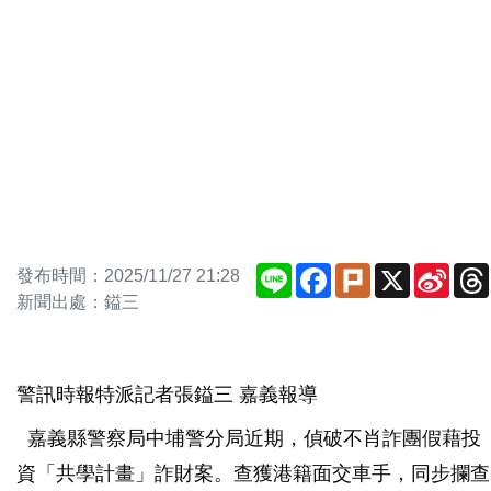
Line
Facebook
Plurk
X
Sina
發布時間：2025/11/27 21:28
Weib
新聞出處：鎰三
警訊時報特派記者張鎰三 嘉義報導
嘉義縣警察局中埔警分局近期，偵破不肖詐團假藉投
資「共學計畫」詐財案。查獲港籍面交車手，同步攔查