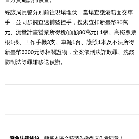
警方實施誘捕偵查。
經該局員警分別前往現場埋伏，當場查獲港籍面交車
手，並同步攔查逮捕監控手，搜索查扣新臺幣80萬
元、流量計畫營業所得稅(面額80萬元) 1張、高鐵票票
根1張、工作手機3支、車輛1台、護照1本及不法所得
新臺幣6300元等相關證物，全案依刑法詐欺罪、洗錢
防制法等罪嫌移送偵辦。
避免法律糾紛
，轉載本區文稿請先徵得原作者同意！