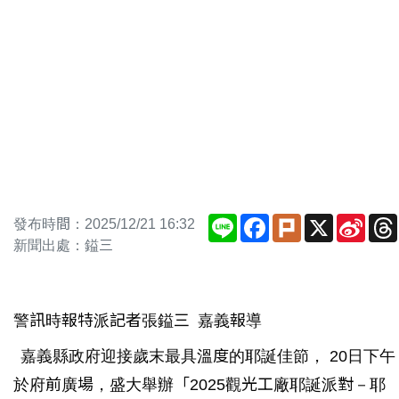
Line
Facebook
Plurk
X
Sina
發布時間：2025/12/21 16:32
Weib
新聞出處：鎰三
警訊時報特派記者張鎰三 嘉義報導
嘉義縣政府迎接歲末最具溫度的耶誕佳節， 20日下午
於府前廣場，盛大舉辦「2025觀光工廠耶誕派對－耶