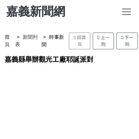
嘉義新聞網
首
新聞列
時事新
回首
上一
下一
頁
則
則
頁
表
聞
嘉義縣舉辦觀光工廠耶誕派對