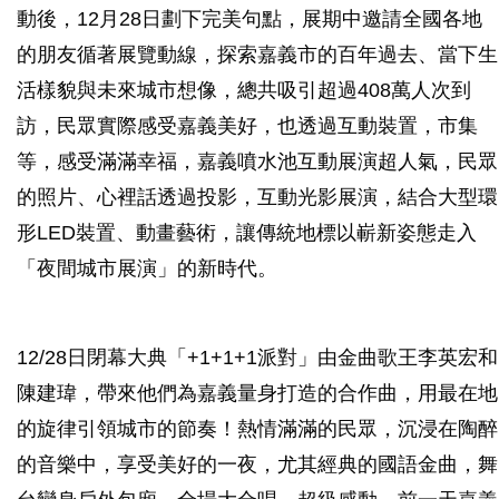
動後，12月28日劃下完美句點，展期中邀請全國各地
的朋友循著展覽動線，探索嘉義市的百年過去、當下生
活樣貌與未來城市想像，總共吸引超過408萬人次到
訪，民眾實際感受嘉義美好，也透過互動裝置，市集
等，感受滿滿幸福，嘉義噴水池互動展演超人氣，民眾
的照片、心裡話透過投影，互動光影展演，結合大型環
形LED裝置、動畫藝術，讓傳統地標以嶄新姿態走入
「夜間城市展演」的新時代。
12/28日閉幕大典「+1+1+1派對」由金曲歌王李英宏和
陳建瑋，帶來他們為嘉義量身打造的合作曲，用最在地
的旋律引領城市的節奏！熱情滿滿的民眾，沉浸在陶醉
的音樂中，享受美好的一夜，尤其經典的國語金曲，舞