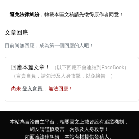
避免法律糾紛
，轉載本區文稿請先徵得原作者同意！
文章回應
目前尚無回應，成為第一個回應的人吧！
回應本篇文章！
（以下回應不會連結到FaceBook）
（言責自負，請勿涉及人身攻擊，以免挨告！）
尚未
登入會員
，無法回應！
本站為言論自主平台，相關圖文上載皆設有追蹤機制，
網友請謹慎發言，勿涉及人身攻擊！
如面臨法律糾紛，本站有權提供發稿人、