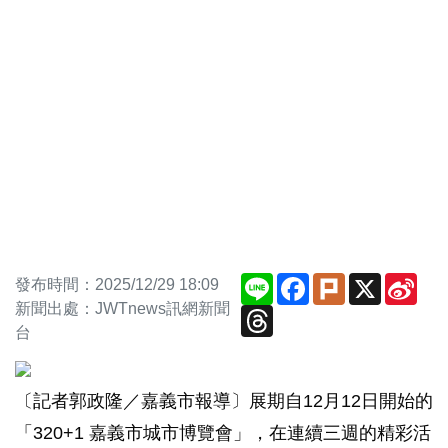
Line
Facebook
Plurk
X
Sin
發布時間：2025/12/29 18:09
Wei
新聞出處：JWTnews訊網新聞
Threads
台
〔記者郭政隆／嘉義市報導〕展期自12月12日開始的
「320+1 嘉義市城市博覽會」，在連續三週的精彩活