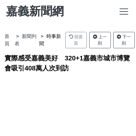
嘉義新聞網
首
新聞列
時事新
回首
上一
下一
頁
則
則
頁
表
聞
實際感受嘉義美好 320+1嘉義市城市博覽
會吸引408萬人次到訪