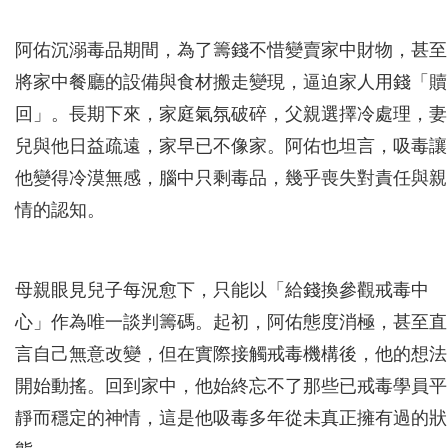
阿佑沉溺毒品期間，為了籌錢不惜變賣家中財物，甚至
將家中餐廳的設備與食材搬走變現，逼迫家人用錢「贖
回」。長期下來，家庭氣氛破碎，父親選擇冷處理，妻
兒與他日益疏遠，家早已不像家。阿佑也坦言，吸毒讓
他變得冷漠無感，腦中只剩毒品，幾乎喪失對責任與親
情的認知。
母親眼見兒子每況愈下，只能以「給錢換參觀戒毒中
心」作為唯一談判籌碼。起初，阿佑態度消極，甚至直
言自己無意改變，但在實際接觸戒毒機構後，他的想法
開始動搖。回到家中，他始終忘不了那些已戒毒學員平
靜而穩定的神情，這是他吸毒多年從未真正擁有過的狀