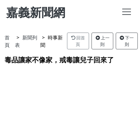
嘉義新聞網
首
新聞列
時事新
回首
上一
下一
頁
表
聞
頁
則
則
毒品讓家不像家，戒毒讓兒子回來了