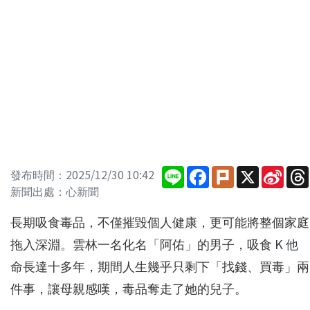
Line
Facebook
Plurk
X
Sina
發布時間：2025/12/30 10:42
Wei
新聞出處：心新聞
長期吸食毒品，不僅摧毀個人健康，更可能將整個家庭
拖入深淵。雲林一名化名「阿佑」的男子，吸食
K 他
命
長達十多年，期間人生幾乎只剩下「找錢、買毒」兩
件事，讓母親感嘆，毒品奪走了她的兒子。