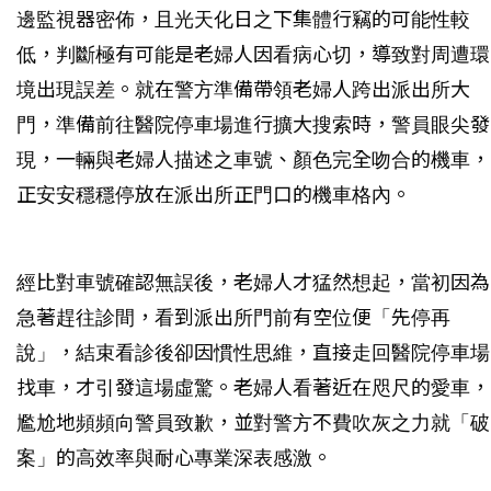
邊監視器密佈，且光天化日之下集體行竊的可能性較
低，判斷極有可能是老婦人因看病心切，導致對周遭環
境出現誤差。就在警方準備帶領老婦人跨出派出所大
門，準備前往醫院停車場進行擴大搜索時，警員眼尖發
現，一輛與老婦人描述之車號、顏色完全吻合的機車，
正安安穩穩停放在派出所正門口的機車格內。
經比對車號確認無誤後，老婦人才猛然想起，當初因為
急著趕往診間，看到派出所門前有空位便「先停再
說」，結束看診後卻因慣性思維，直接走回醫院停車場
找車，才引發這場虛驚。老婦人看著近在咫尺的愛車，
尷尬地頻頻向警員致歉，並對警方不費吹灰之力就「破
案」的高效率與耐心專業深表感激。