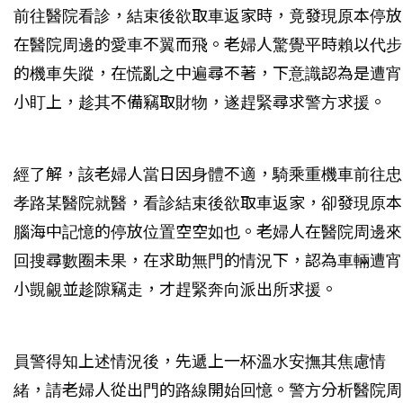
前往醫院看診，結束後欲取車返家時，竟發現原本停放
在醫院周邊的愛車不翼而飛。老婦人驚覺平時賴以代步
的機車失蹤，在慌亂之中遍尋不著，下意識認為是遭宵
小盯上，趁其不備竊取財物，遂趕緊尋求警方求援。
經了解，該老婦人當日因身體不適，騎乘重機車前往忠
孝路某醫院就醫，看診結束後欲取車返家，卻發現原本
腦海中記憶的停放位置空空如也。老婦人在醫院周邊來
回搜尋數圈未果，在求助無門的情況下，認為車輛遭宵
小覬覦並趁隙竊走，才趕緊奔向派出所求援。
員警得知上述情況後，先遞上一杯溫水安撫其焦慮情
緒，請老婦人從出門的路線開始回憶。警方分析醫院周