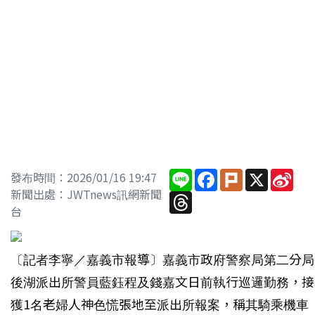
Line
Facebook
Plurk
X
Sin
發布時間：2026/01/16 19:47
Wei
新聞出處：JWTnews訊網新聞
Threads
台
〔記者李寧／嘉義市報導〕嘉義市政府警察局第二分局
後湖派出所警員藍鈺程及錢嘉文日前執行巡邏勤務，接
獲1名老婦人神色慌張地至派出所報案，稱其騎乘機車