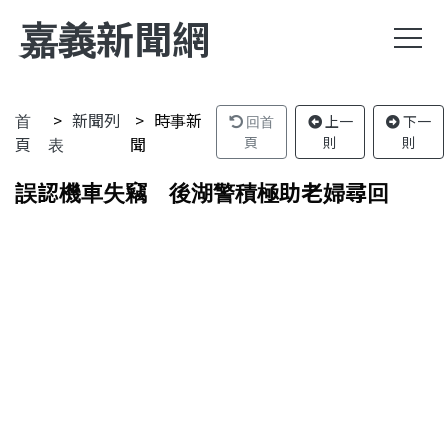
嘉義新聞網
首
新聞列
時事新
回首
上一
下一
頁
表
聞
頁
則
則
誤認機車失竊 後湖警積極助老婦尋回