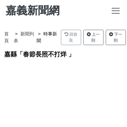
嘉義新聞網
首
新聞列
時事新
回首
上一
下一
頁
則
則
頁
表
聞
嘉縣「春節長照不打烊 」