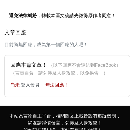
避免法律糾紛
，轉載本區文稿請先徵得原作者同意！
文章回應
目前尚無回應，成為第一個回應的人吧！
回應本篇文章！
（以下回應不會連結到FaceBook）
（言責自負，請勿涉及人身攻擊，以免挨告！）
尚未
登入會員
，無法回應！
本站為言論自主平台，相關圖文上載皆設有追蹤機制，
網友請謹慎發言，勿涉及人身攻擊！
如面臨法律糾紛，本站有權提供發稿人、