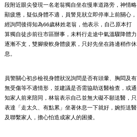
段附近眼尖發現一名老翁獨自坐在慢車道路旁，神情略
顯疲憊，疑似身體不適，員警見狀立即停車上前關心，
經詢問後得知為66歲林姓老翁，他表示，自己原本打
算獨自徒步前往市區辦事，未料行走途中氣溫驟降體力
逐漸不支，雙腳痠軟身體疲累，只好先坐在路邊稍作休
息。
員警關心初步檢視身體狀況詢問是否有頭暈、胸悶及有
無受傷等不適情形，並建議是否需協助送醫檢查，或通
知家人前來陪同，林翁表示自己並無大礙不願送醫，只
表達「走太久、有點累」坐著休息一下就好，婉拒送醫
及聯繫家人，擔心怕造成家人的困擾。