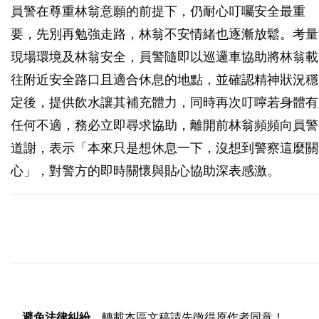
員警在尊重林翁意願的前提下，仍耐心叮囑安全最重
要，先別再勉強走路，林翁不安情緒也逐漸放鬆。考量
現場環境及林翁安全，員警隨即以巡邏車協助將林翁載
往附近安全路口且適合休息的地點，並確認精神狀況穩
定後，提供飲水讓其補充體力，同時再次叮嚀若身體有
任何不適，務必立即尋求協助，離開前林翁頻頻向員警
道謝，表示「本來只是想休息一下，沒想到警察這麼關
心」，對警方的即時關懷與貼心協助深表感激。
避免法律糾紛
，轉載本區文稿請先徵得原作者同意！