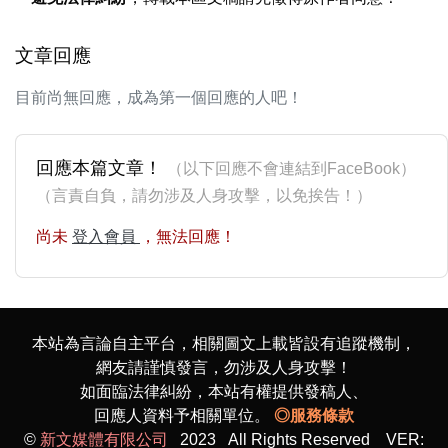
文章回應
目前尚無回應，成為第一個回應的人吧！
回應本篇文章！
（以下回應不會連結到FaceBook）
（言責自負，請勿涉及人身攻擊，以免挨告！）
尚未
登入會員
，無法回應！
本站為言論自主平台，相關圖文上載皆設有追蹤機制，
網友請謹慎發言，勿涉及人身攻擊！
如面臨法律糾紛，本站有權提供發稿人、
回應人資料予相關單位。
◎服務條款
©
新文媒體有限公司
2023 All Rights Reserved VER: