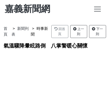
嘉義新聞網
首
新聞列
時事新
回首
上一
下一
頁
則
則
頁
表
聞
氣溫驟降暈眩路倒 八掌警暖心關懷