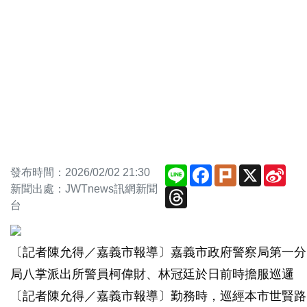
Line
Facebook
Plurk
X
Sin
發布時間：2026/02/02 21:30
Wei
新聞出處：JWTnews訊網新聞
Threads
台
〔記者陳允得／嘉義市報導〕嘉義市政府警察局第一分
局八掌派出所警員柯偉財、林冠廷於日前時擔服巡邏
〔記者陳允得／嘉義市報導〕勤務時，巡經本市世賢路