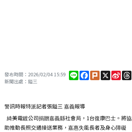
Line
Facebook
Plurk
X
Sina
發布時間：2026/02/04 15:59
Wei
新聞出處：鎰三
警訊時報特派記者張鎰三 嘉義報導
綺美電鍍公司捐贈嘉義縣社會局，1台復康巴士。將協
助推動長照交通接送業務，嘉惠失能長者及身心障礙