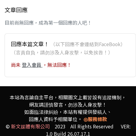
文章回應
目前尚無回應，成為第一個回應的人吧！
回應本篇文章！
（以下回應不會連結到FaceBook）
（言責自負，請勿涉及人身攻擊，以免挨告！）
尚未
登入會員
，無法回應！
本站為言論自主平台，相關圖文上載皆設有追蹤機制，
網友請謹慎發言，勿涉及人身攻擊！
如面臨法律糾紛，本站有權提供發稿人、
回應人資料予相關單位。
◎服務條款
©
新文媒體有限公司
2023 All Rights Reserved VER:
1.0 Build 26.07.17.1