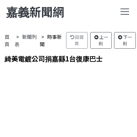
嘉義新聞網
首
新聞列
時事新
回首
上一
下一
頁
表
聞
頁
則
則
綺美電鍍公司捐嘉縣1台復康巴士