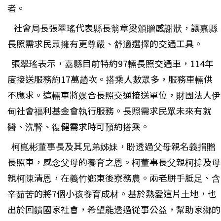
者。
社會局長張翠瑤代表縣長翁章梁頒贈感謝狀，讓嘉縣
長照需求民眾擁有更尊嚴、舒適選擇的交通工具。
張翠瑤表示，嘉縣目前特約97輛長照交通車，114年
度接送服務約17萬趟次。搭乘人數眾多，服務車輛供
不應求。這輛車將媒合長照交通接送單位，財團法人伊
甸社會福利基金會執行服務。長照需求民眾未來有就
醫、洗腎、復健需求時可預約搭乘。
柯崑彬董事長及其兄弟姊妹，盼透過父母親名義捐贈
長照車，感念父母的養育之恩。柯董事長父親柯撐及母
親柯陳清恩，在義竹鄉東後寮務農。兩老胼手胝足、含
辛茹苦的將7個小孩養育成材。基於熱愛這片土地，也
出於回饋國家社會，希望能透過從事公益，幫助家鄉的