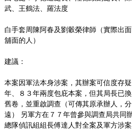
武、王鶴法、羅法度
白手套周陳阿春及劉轂榮律師（實際出面
舖面的人）
建議：
本案因軍法本身涉案，其辦案可信度存疑
年、８３年兩度包庇本案，但其局長已換
舊卷，並重啟調查（可傳其原承辦人，分
遠） 另軍方在７７年曾參與調查局共同
總隊偵訊組組長傅達人對全案及軍方涉案