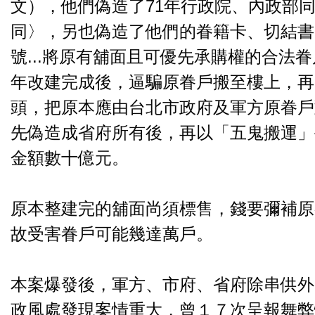
文），他們偽造了71年行政院、內政部
同〉，另也偽造了他們的眷籍卡、切結書
號...將原有舖面且可優先承購權的合法眷
年改建完成後，逼騙原眷戶搬至樓上，再
頭，把原本應由台北市政府及軍方原眷戶
先偽造成省府所有後，再以「五鬼搬運」
金額數十億元。
原本整建完的舖面尚須標售，錢要彌補原
故受害眷戶可能幾達萬戶。
本案爆發後，軍方、市府、省府除串供外
政風處發現案情重大，曾１７次呈報舞弊