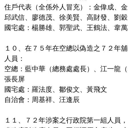
住戶代表（全係外人冒充）：金偉成、金
邱武信、廖德茂、徐美賢、高財發、劉穀
國宅處：楊勝雄、郭聖武、王鶴法、韋萬
１０、在７５年在空總以偽造之７２年舖
人員：
空總：藍中華（總務處處長）、江一龍（
張長屏
國宅處：羅法度、鄒俊文、黃飛文
自治會：周基祥、汪逢辰
１１、７２年涉案之行政院第一組人員，