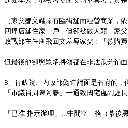
通知本人，地檢署便函文均不具名，真是司
（家父鄒文耀原有臨街舖面經營商業，依
四坪店舖住家一戶，但卻被做人頭，家父
政戰部主任唐飛回文羞辱家父：「欲購買舖
但最後他卻與眾多將領都在非法瓜分鋪面.
8、行政院、內政部偽造舖面是省府的，
「市議員周陳阿春」一通致國宅處副處長
「已准 指示辦理」...中間空一格（幕後