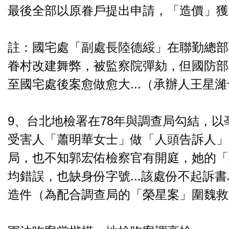
最後全部以原眷戶提出申請，「造價」獲得
註：國宅處「副處長陸德綏」在聯勤總部
眷村改建舞弊，被監察院彈劾，但國防部
至國宅處後案愈做愈大...（承辦人王星
9、台北地檢署在78年與調查局勾結，
受害人「蕭明華女士」做「人頭告訴人」
局，也不知郭宏佑檢察官有開庭，她的「
均錯誤，也缺身份字號...該處份不起訴
造件（為配合調查局的「榮星案」圍魏救