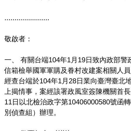
......................
敬啟者：
一、 有關台端104年1月19日致內政部
信箱檢舉國軍軍購及眷村改建案相關人員
經查台端於104年1月28日業向臺灣臺
上揭情事，案經該署政風室簽陳機關首長後
11日以北檢治政字第10406000580號
別偵查組）辦理。