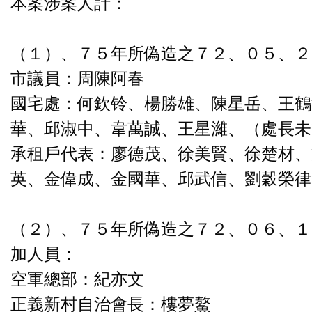
本案涉案人計：
（１）、７５年所偽造之７２、０５、２
市議員：周陳阿春
國宅處：何欽铃、楊勝雄、陳星岳、王鶴
華、邱淑中、韋萬誠、王星濰、（處長未
承租戶代表：廖德茂、徐美賢、徐楚材、
英、金偉成、金國華、邱武信、劉穀榮
（２）、７５年所偽造之７２、０６、１
加人員：
空軍總部：紀亦文
正義新村自治會長：樓夢鰲