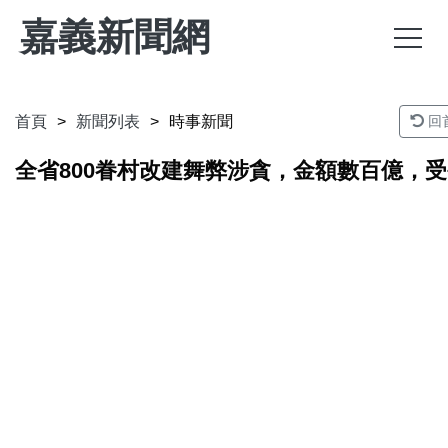
嘉義新聞網
首頁
新聞列表
時事新聞
回
全省800眷村改建舞弊涉貪，金額數百億，