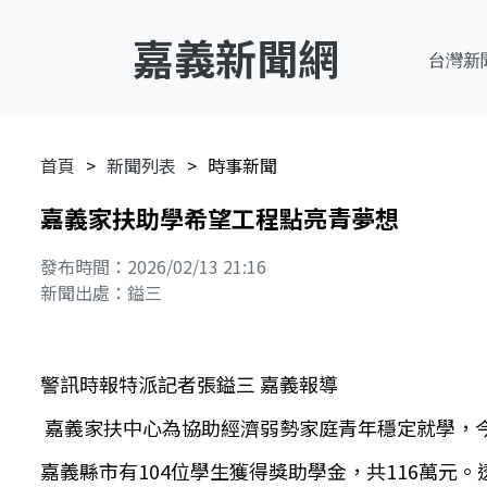
嘉義新聞網
台灣新
首頁
新聞列表
時事新聞
嘉義家扶助學希望工程點亮青夢想
發布時間：2026/02/13 21:16
新聞出處：鎰三
警訊時報特派記者張鎰三 嘉義報導
嘉義家扶中心為協助經濟弱勢家庭青年穩定就學，今(
嘉義縣市有104位學生獲得獎助學金，共116萬元