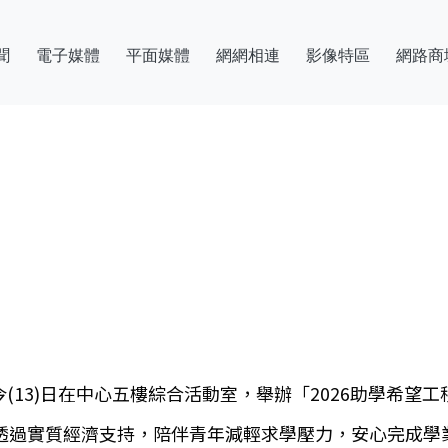
聞
電子媒體
平面媒體
網網相連
影像特區
網路商
13)日在中心五樓綜合活動室，舉辦「2026助學希望
。透過實質經濟支持，陪伴青年減輕求學壓力，安心完成學