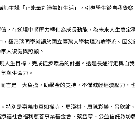
講師主講「正能量創造美好生活」，引導學生從自我覺察
價值，在逆境中將壓力轉化為成長動能，為未來人生奠定
中，羅乃瑞同學就讀於國立臺灣大學物理治療學系。因父
助家人復健與照顧。
現人生目標，完成徒步環島的計畫。透過長途行走與自我
勇氣與生命力。
而言是一大負擔，助學金的支持，不僅減輕經濟壓力，也
。特別是嘉義市真如禪寺、周漢棋、周陳彩鑾、呂欣諭、
福添福社會福利慈善事業基金會、蔡丞章、公益信託啟坊