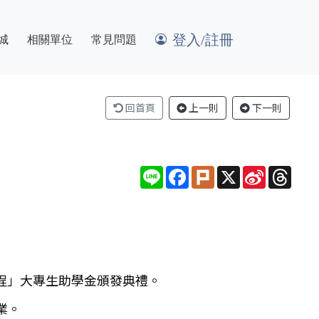
登入/註冊
城
相關單位
常見問題
回首頁
上一則
下一則
Line
Facebook
Plurk
X
Sina
Thre
Weibo
工程」大專生助學金頒發典禮。
業。