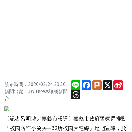
Line
Facebook
Plurk
X
Sin
發布時間：2026/02/24 20:30
Wei
新聞出處：JWTnews訊網新聞
Threads
台
〔記者呂明鴻／嘉義市報導〕嘉義市政府警察局推動
「校園防詐小尖兵—32所校園大連線」巡迴宣導，於