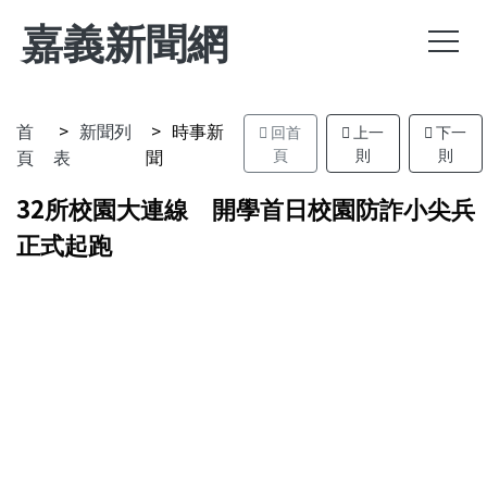
嘉義新聞網
首
新聞列
時事新
回首
上一
下一
頁
表
聞
頁
則
則
32所校園大連線 開學首日校園防詐小尖兵
正式起跑