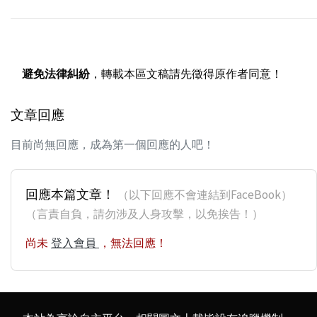
避免法律糾紛
，轉載本區文稿請先徵得原作者同意！
文章回應
目前尚無回應，成為第一個回應的人吧！
回應本篇文章！
（以下回應不會連結到FaceBook）
（言責自負，請勿涉及人身攻擊，以免挨告！）
尚未
登入會員
，無法回應！