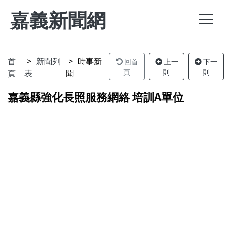
嘉義新聞網
首
新聞列
時事新
回首
上一
下一
頁
表
聞
頁
則
則
嘉義縣強化長照服務網絡 培訓A單位