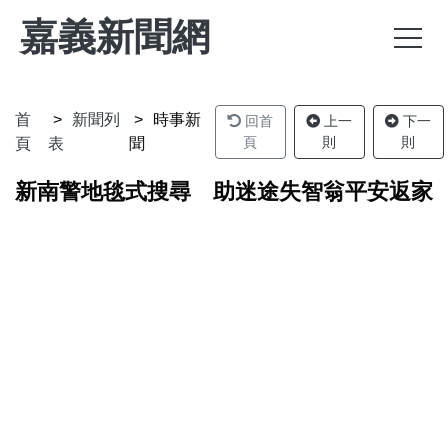
嘉義新聞網
首
新聞列
時事新
回首
上一
下一
頁
則
則
頁
表
聞
新南警地毯式搜尋 助迷途失智翁平安返家