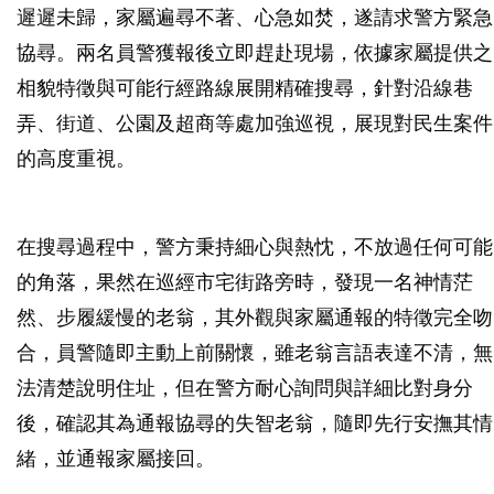
遲遲未歸，家屬遍尋不著、心急如焚，遂請求警方緊急
協尋。兩名員警獲報後立即趕赴現場，依據家屬提供之
相貌特徵與可能行經路線展開精確搜尋，針對沿線巷
弄、街道、公園及超商等處加強巡視，展現對民生案件
的高度重視。
在搜尋過程中，警方秉持細心與熱忱，不放過任何可能
的角落，果然在巡經市宅街路旁時，發現一名神情茫
然、步履緩慢的老翁，其外觀與家屬通報的特徵完全吻
合，員警隨即主動上前關懷，雖老翁言語表達不清，無
法清楚說明住址，但在警方耐心詢問與詳細比對身分
後，確認其為通報協尋的失智老翁，隨即先行安撫其情
緒，並通報家屬接回。