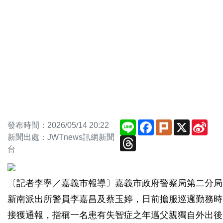
Line
Facebook
Plurk
X
Sin
發布時間：2026/05/14 20:22
Wei
新聞出處：JWTnews訊網新聞
Threads
台
〔記者李寧／嘉義市報導〕嘉義市政府警察局第二分局
新南派出所警員李嘉昌及蔡玉婷，日前擔服巡邏勤務時
接獲通報，指稱一名患有失智症之年邁父親獨自外出後