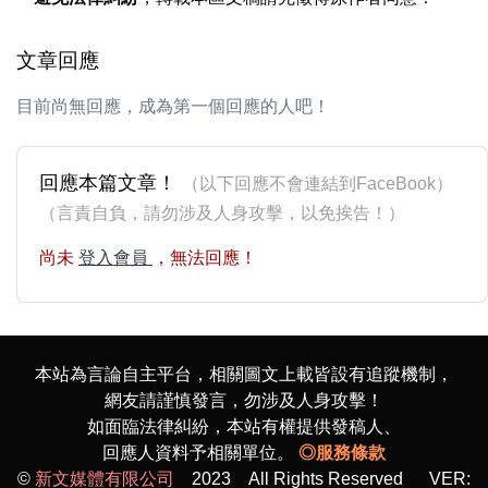
文章回應
目前尚無回應，成為第一個回應的人吧！
回應本篇文章！
（以下回應不會連結到FaceBook）
（言責自負，請勿涉及人身攻擊，以免挨告！）
尚未
登入會員
，無法回應！
本站為言論自主平台，相關圖文上載皆設有追蹤機制，
網友請謹慎發言，勿涉及人身攻擊！
如面臨法律糾紛，本站有權提供發稿人、
回應人資料予相關單位。
◎服務條款
©
新文媒體有限公司
2023 All Rights Reserved VER: