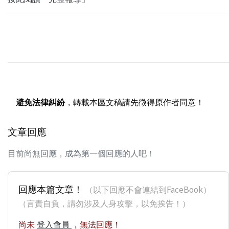
避免法律糾紛
，轉載本區文稿請先徵得原作者同意！
文章回應
目前尚無回應，成為第一個回應的人吧！
回應本篇文章！
（以下回應不會連結到FaceBook）
（言責自負，請勿涉及人身攻擊，以免挨告！）
尚未
登入會員
，無法回應！