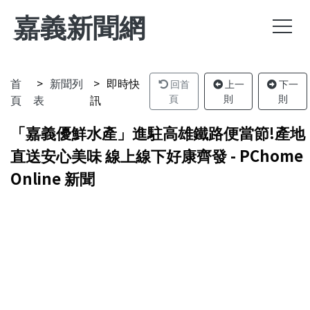
嘉義新聞網
首
新聞列
即時快
回首
上一
下一
頁
表
訊
頁
則
則
「嘉義優鮮水產」進駐高雄鐵路便當節!產地
直送安心美味 線上線下好康齊發 - PChome
Online 新聞