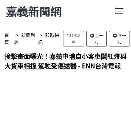
嘉義新聞網
首
新聞列
即時快
回首
上一
下一
頁
表
訊
頁
則
則
撞擊畫面曝光！嘉義中埔自小客車闖紅燈與
大貨車相撞 駕駛受傷送醫 - ENN台灣電報