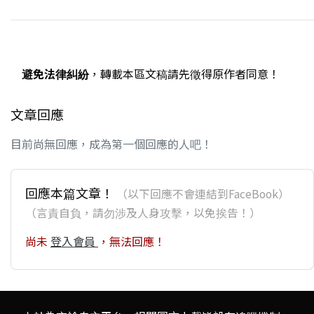
避免法律糾紛
，轉載本區文稿請先徵得原作者同意！
文章回應
目前尚無回應，成為第一個回應的人吧！
回應本篇文章！
（以下回應不會連結到FaceBook）
（言責自負，請勿涉及人身攻擊，以免挨告！）
尚未
登入會員
，無法回應！