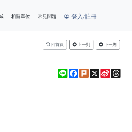
登入/註冊
城
相關單位
常見問題
回首頁
上一則
下一則
Line
Facebook
Plurk
X
Sina
Thre
Weibo