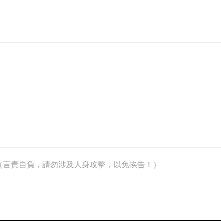
k）（言責自負，請勿涉及人身攻擊，以免挨告！）