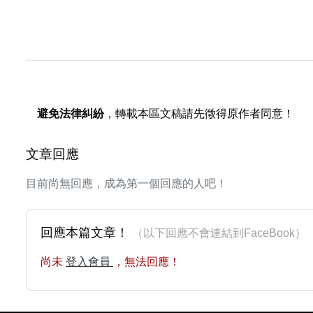
避免法律糾紛
，轉載本區文稿請先徵得原作者同意！
文章回應
目前尚無回應，成為第一個回應的人吧！
回應本篇文章！
（以下回應不會連結到FaceBoo
尚未
登入會員
，無法回應！