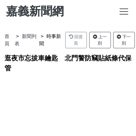
嘉義新聞網
首
新聞列
時事新
回首
上一
下一
頁
則
則
頁
表
聞
逛夜市忘拔車鑰匙 北門警防竊貼紙條代保
管