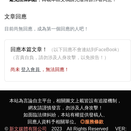
文章回應
目前尚無回應，成為第一個回應的人吧！
回應本篇文章！
（以下回應不會連結到FaceBook）
（言責自負，請勿涉及人身攻擊，以免挨告！）
尚未
登入會員
，無法回應！
本站為言論自主平台，相關圖文上載皆設有追蹤機制，
網友請謹慎發言，勿涉及人身攻擊！
如面臨法律糾紛，本站有權提供發稿人、
回應人資料予相關單位。
◎服務條款
©
新文媒體有限公司
2023 All Rights Reserved VER: