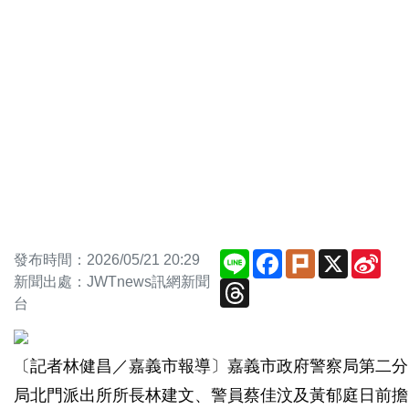
Line
Facebook
Plurk
X
Sin
發布時間：2026/05/21 20:29
Wei
新聞出處：JWTnews訊網新聞
Threads
台
〔記者林健昌／嘉義市報導〕嘉義市政府警察局第二分
局北門派出所所長林建文、警員蔡佳汶及黃郁庭日前擔