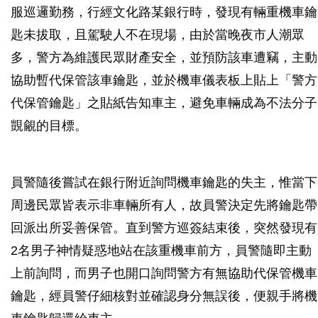
服巡邏勤務，行經文化路某銀行時，發現有輛重機車鑰
匙未拔取，且駕駛人不在現場，由於當晚夜市人潮眾
多，警方為維護民眾財產安全，並預防該車遭竊，主動
協助暫代保管該車鑰匙，並於機車儀表板上貼上「警方
代保管鑰匙」之貼紙告知車主，避免車輛成為不法分子
覬覦的目標。
員警隨後嘗試在銀行附近詢問機車鑰匙的失主，惟當下
周邊民眾皆表示非車輛所有人，故員警決定先將鑰匙帶
回派出所妥善保管。直到警方巡簽結束後，突然發現有
2名男子神情疑惑地站在該重機車前方，員警隨即主動
上前詢問，而男子也開口詢問警方有無協助代保管機車
鑰匙，經員警仔細核對並確認身分無誤後，便親手將機