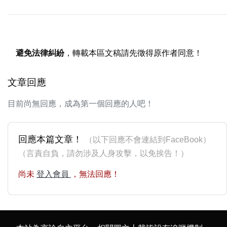
避免法律糾紛
，轉載本區文稿請先徵得原作者同意！
文章回應
目前尚無回應，成為第一個回應的人吧！
回應本篇文章！
（以下回應不會連結到FaceBook）
（言責自負，請勿涉及人身攻擊，以免挨告！）
尚未
登入會員
，無法回應！