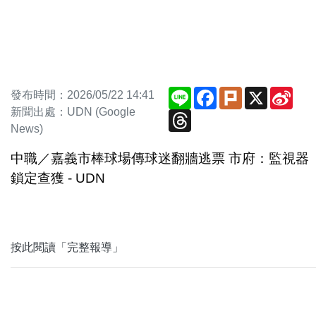
Line
Facebook
Plurk
X
Sina
發布時間：2026/05/22 14:41
Wei
新聞出處：UDN (Google
Threads
News)
中職／嘉義市棒球場傳球迷翻牆逃票 市府：監視器
鎖定查獲 - UDN
按此閱讀「完整報導」