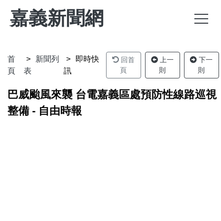
嘉義新聞網
首
新聞列
即時快
回首
上一
下一
頁
則
則
頁
表
訊
巴威颱風來襲 台電嘉義區處預防性線路巡視
整備 - 自由時報