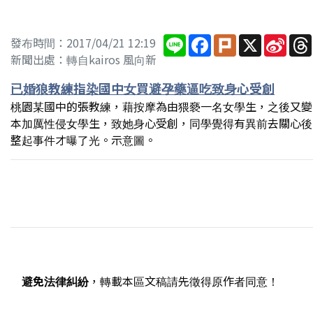
Line
Facebook
Plurk
X
Sina
發布時間：2017/04/21 12:19
Wei
新聞出處：轉自kairos 風向新
已婚狼教練指染國中女買避孕藥逼吃致身心受創
桃園某國中的張教練，藉按摩為由猥褻一名女學生，之後又變
本加厲性侵女學生，致她身心受創，同學覺得有異前去關心後
整起事件才曝了光。示意圖。
避免法律糾紛
，轉載本區文稿請先徵得原作者同意！