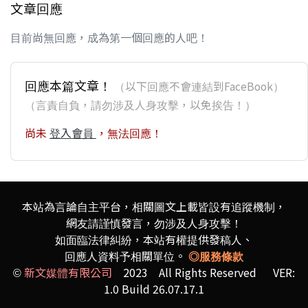
文章回應
目前尚無回應，成為第一個回應的人吧！
回應本篇文章！
（以下回應不會連結到FaceBook）
（言責自負，請勿涉及人身攻擊，以免挨告！）
尚未
登入會員
，無法回應！
本站為言論自主平台，相關圖文上載皆設有追蹤機制，
網友請謹慎發言，勿涉及人身攻擊！
如面臨法律糾紛，本站有權提供發稿人、
回應人資料予相關單位。
◎服務條款
©
新文媒體有限公司
2023 All Rights Reserved VER:
1.0 Build 26.07.17.1