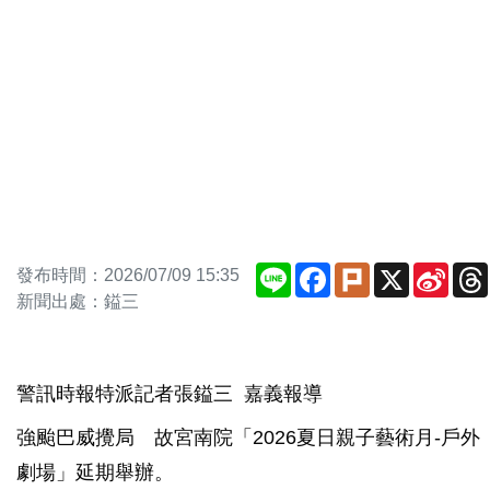
Line
Facebook
Plurk
X
Sina
發布時間：2026/07/09 15:35
Weib
新聞出處：鎰三
警訊時報特派記者張鎰三 嘉義報導
強颱巴威攪局 故宮南院「2026夏日親子藝術月-戶外
劇場」延期舉辦。