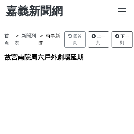
嘉義新聞網
首
新聞列
時事新
回首
上一
下一
頁
則
則
頁
表
聞
故宮南院周六戶外劇場延期