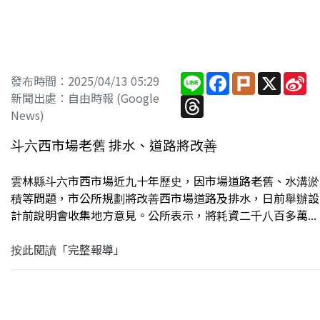
Line
Facebook
Plurk
X
Si
發布時間：2025/04/13 05:29
W
新聞出處：自由時報 (Google
Threads
News)
斗六西市場老舊 排水、道路將改善
雲林縣斗六市西市場近九十年歷史，因市場道路老舊、水溝淤
積等問題，市公所規劃將改善西市場道路及排水，日前舉辦設
計前說明會收集地方意見。公所表示，將耗資二千八百多萬...
按此閱讀「完整報導」