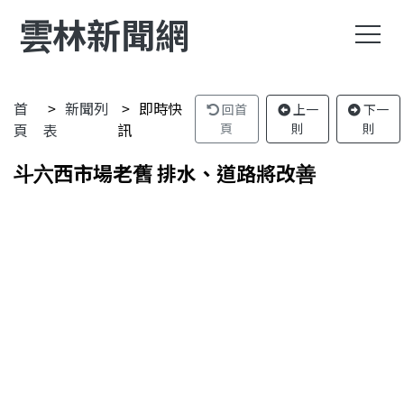
雲林新聞網
首
新聞列
即時快
回首
上一
下一
頁
表
訊
頁
則
則
斗六西市場老舊 排水、道路將改善