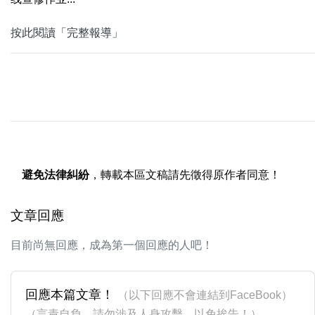
按此閱讀「完整報導」
避免法律糾紛
，轉載本區文稿請先徵得原作者同意！
文章回應
目前尚無回應，成為第一個回應的人吧！
回應本篇文章！
（以下回應不會連結到FaceBook）
（言責自負，請勿涉及人身攻擊，以免挨告！）