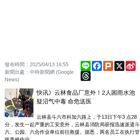
Line
Facebook
Plurk
X
S
發布時間：2025/04/13 16:55
W
新聞出處：中時新聞網 (Google
Threads
News)
快讯》云林食品厂意外！2人困雨水池
疑沼气中毒 命危送医
云林县斗六市科加六路上，于13日下午3 点28
分，发生一起严重的工安意外，云林县消防局获报迅速派遣斗
六、公园、六合作业单位前往救援。据悉，两名员工在执行管
线查修作业...