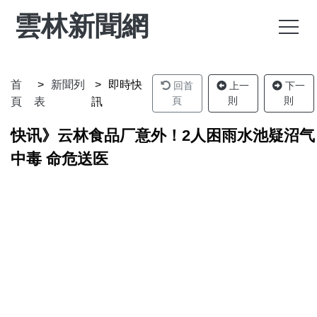
雲林新聞網
首
新聞列
即時快
回首
上一
下一
頁
則
則
頁
表
訊
快讯》云林食品厂意外！2人困雨水池疑沼气
中毒 命危送医