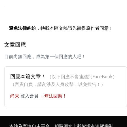
避免法律糾紛
，轉載本區文稿請先徵得原作者同意！
文章回應
目前尚無回應，成為第一個回應的人吧！
回應本篇文章！
（以下回應不會連結到FaceBook）
（言責自負，請勿涉及人身攻擊，以免挨告！）
尚未
登入會員
，無法回應！
本站為言論自主平台，相關圖文上載皆設有追蹤機制，