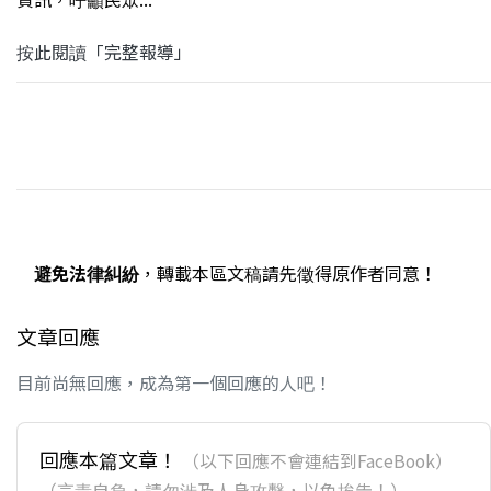
按此閱讀「完整報導」
避免法律糾紛
，轉載本區文稿請先徵得原作者同意！
文章回應
目前尚無回應，成為第一個回應的人吧！
回應本篇文章！
（以下回應不會連結到FaceBook）
（言責自負，請勿涉及人身攻擊，以免挨告！）