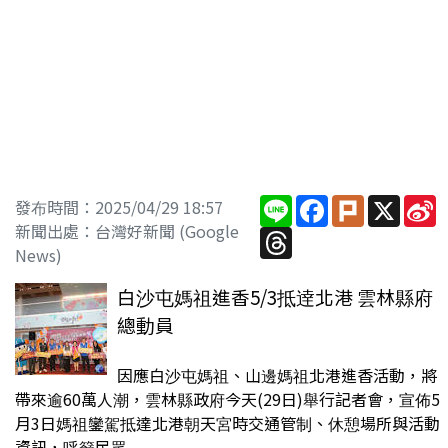
Line
Facebook
Plurk
X
S
發布時間：2025/04/29 18:57
W
新聞出處：台灣好新聞 (Google
Threads
News)
白沙屯媽祖進香5/3抵逹北港 雲林縣府
總動員
因應白沙屯媽祖、山邊媽祖北港進香活動，將
帶來逾60萬人潮，雲林縣政府今天(29日)舉行記者會，宣佈5
月3日媽祖鑾駕抵達北港朝天宮時交通管制、休憩場所與活動
資訊，呼籲民眾...