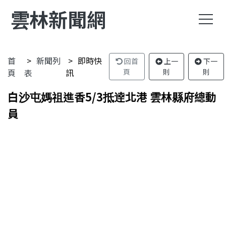
雲林新聞網
首
新聞列
即時快
回首
上一
下一
頁
表
訊
頁
則
則
白沙屯媽祖進香5/3抵逹北港 雲林縣府總動
員