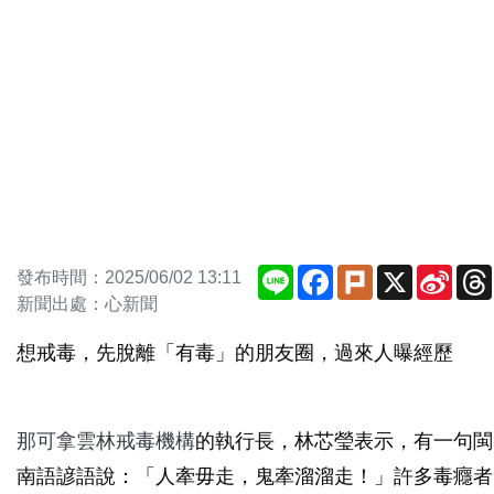
Line
Facebook
Plurk
X
Sina
發布時間：2025/06/02 13:11
Weib
新聞出處：心新聞
想戒毒，先脫離「有毒」的朋友圈，過來人曝經歷
那可拿雲林戒毒機構
的執行長，林芯瑩表示，有一句閩
南語諺語說：「人牽毋走，鬼牽溜溜走！」許多毒癮者