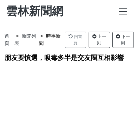
雲林新聞網
首
新聞列
時事新
回首
上一
下一
頁
則
則
頁
表
聞
朋友要慎選，吸毒多半是交友圈互相影響