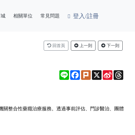
登入/註冊
商城
相關單位
常見問題
回首頁
上一則
下一則
Line
Facebook
Plurk
X
Sina
Thre
Weibo
機關整合性藥癮治療服務。透過事前評估、門診醫治、團體