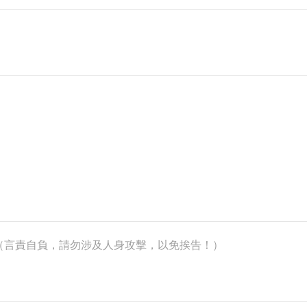
k）（言責自負，請勿涉及人身攻擊，以免挨告！）