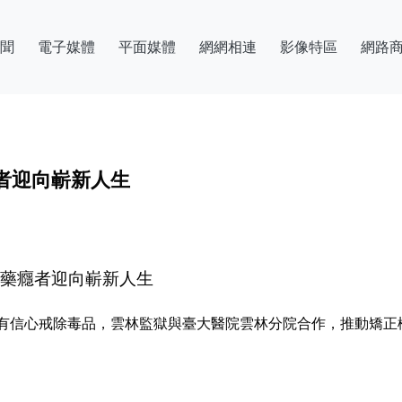
聞
電子媒體
平面媒體
網網相連
影像特區
網路
者迎向嶄新人生
助藥癮者迎向嶄新人生
有信心戒除毒品，雲林監獄與臺大醫院雲林分院合作，推動矯正