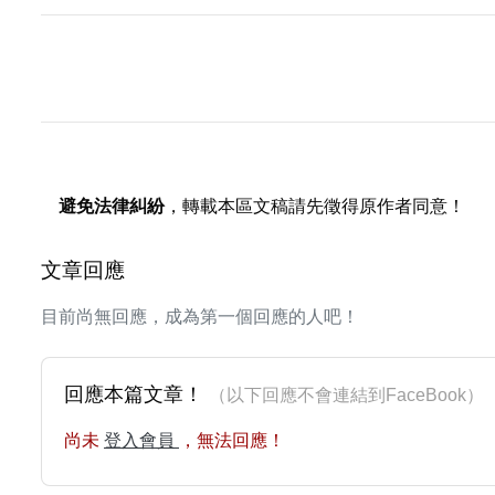
避免法律糾紛
，轉載本區文稿請先徵得原作者同意！
文章回應
目前尚無回應，成為第一個回應的人吧！
回應本篇文章！
（以下回應不會連結到FaceBoo
尚未
登入會員
，無法回應！