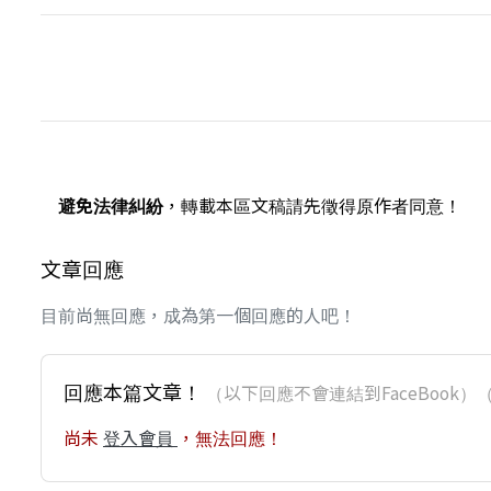
避免法律糾紛
，轉載本區文稿請先徵得原作者同意！
文章回應
目前尚無回應，成為第一個回應的人吧！
回應本篇文章！
（以下回應不會連結到FaceBoo
尚未
登入會員
，無法回應！