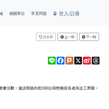
登入/註冊
城
相關單位
常見問題
回首頁
上一則
下一則
Line
Facebook
Plurk
X
Sina
Thre
Weibo
會活動，邀請到縣內近300位弱勢獨居長者與志工齊聚，