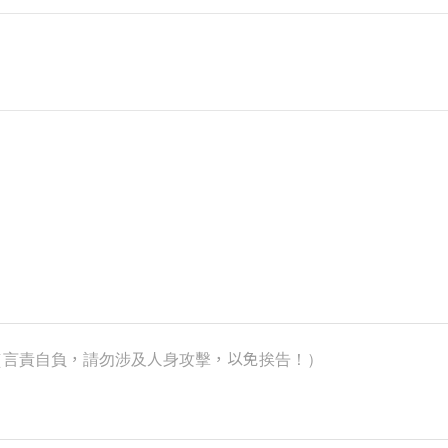
k）（言責自負，請勿涉及人身攻擊，以免挨告！）