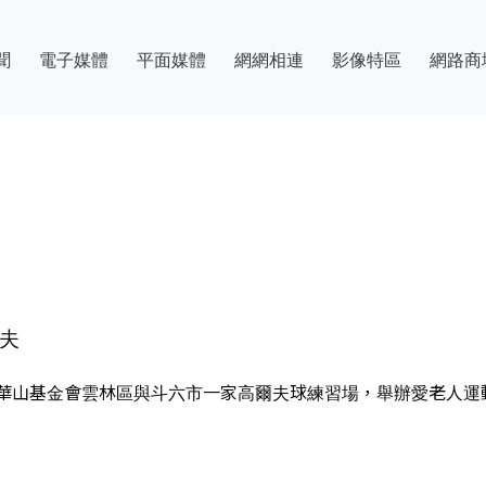
聞
電子媒體
平面媒體
網網相連
影像特區
網路商
夫
華山基金會雲林區與斗六市一家高爾夫球練習場，舉辦愛老人運動