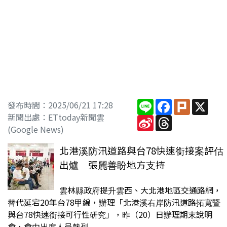
Line
Facebook
Plurk
X
發布時間：2025/06/21 17:28
新聞出處：ETtoday新聞雲
Sina
Threads
Weibo
(Google News)
北港溪防汛道路與台78快速銜接案評估
出爐 張麗善盼地方支持
雲林縣政府提升雲西、大北港地區交通路網，
替代延宕20年台78甲線，辦理「北港溪右岸防汛道路拓寬暨
與台78快速銜接可行性研究」，昨（20）日辦理期末說明
會，會中出席人員熱烈...