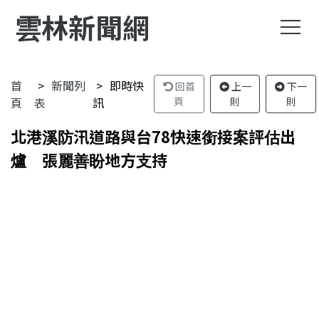
雲林新聞網
首
新聞列
即時快
回首
上一
下一
頁
表
訊
頁
則
則
北港溪防汛道路與台78快速銜接案評估出
爐 張麗善盼地方支持