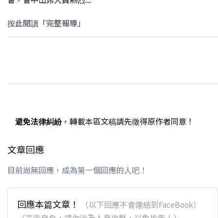
按此閱讀「完整報導」
避免法律糾紛
，轉載本區文稿請先徵得原作者同意！
文章回應
目前尚無回應，成為第一個回應的人吧！
回應本篇文章！
（以下回應不會連結到FaceBook）
（言責自負，請勿涉及人身攻擊，以免挨告！）