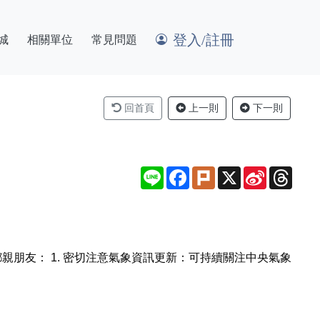
登入/註冊
城
相關單位
常見問題
回首頁
上一則
下一則
Line
Facebook
Plurk
X
Sina
Thre
Weibo
親朋友： 1. 密切注意氣象資訊更新：可持續關注中央氣象