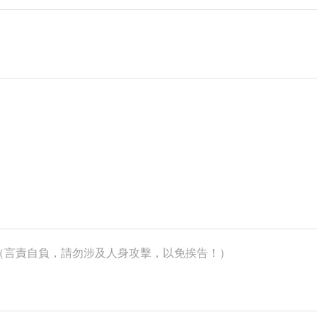
k）（言責自負，請勿涉及人身攻擊，以免挨告！）