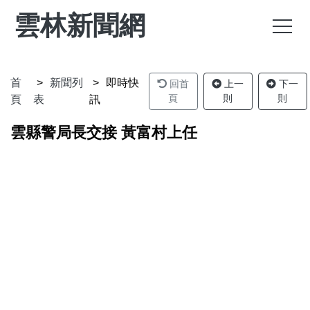
雲林新聞網
首
新聞列
即時快
回首
上一
下一
頁
則
則
頁
表
訊
雲縣警局長交接 黃富村上任