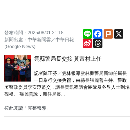
Line
Facebook
Plurk
X
發布時間：2025/08/01 21:18
新聞出處：中華新聞雲／中華日報
Sina
Threads
Weibo
(Google News)
雲縣警局長交接 黃富村上任
記者陳正芬∕雲林報導雲林縣警局新卸任局長
一日舉行交接典禮，由縣長張麗善主持、警政
署警政委員李安淳監交，議長黃凱率議會團隊及各界人士到場
觀禮。 張麗善說，新任局長...
按此閱讀「完整報導」