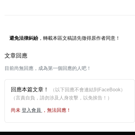
避免法律糾紛
，轉載本區文稿請先徵得原作者同意！
文章回應
目前尚無回應，成為第一個回應的人吧！
回應本篇文章！
（以下回應不會連結到FaceBook）
（言責自負，請勿涉及人身攻擊，以免挨告！）
尚未
登入會員
，無法回應！