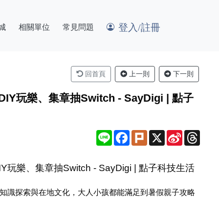
登入/註冊
城
相關單位
常見問題
回首頁
上一則
下一則
集章抽Switch - SayDigi | 點子
Line
Facebook
Plurk
X
Sina
Thre
Weibo
章抽Switch - SayDigi | 點子科技生活
IY、知識探索與在地文化，大人小孩都能滿足到暑假親子攻略