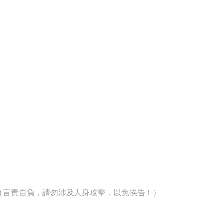
k）（言責自負，請勿涉及人身攻擊，以免挨告！）