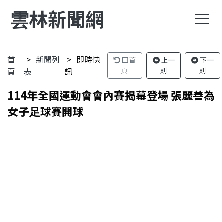
雲林新聞網
首
新聞列
即時快
回首
上一
下一
頁
表
訊
頁
則
則
114年全國運動會會內賽揭幕登場 張麗善為
女子足球賽開球