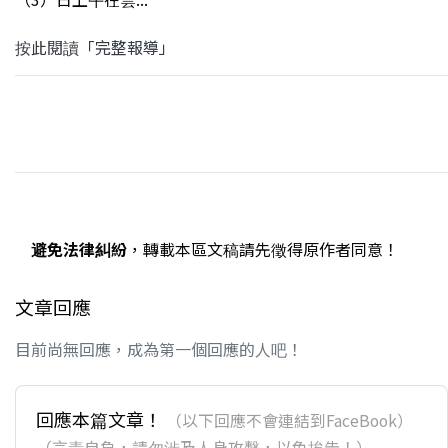
按此閱讀「完整報導」
避免法律糾紛
，轉載本區文稿請先徵得原作者同意！
文章回應
目前尚無回應，成為第一個回應的人吧！
回應本篇文章！
（以下回應不會連結到FaceBook）
（言責自負，請勿涉及人身攻擊，以免挨告！）