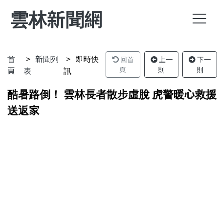
雲林新聞網
首
新聞列
即時快
回首
上一
下一
頁
表
訊
頁
則
則
酷暑路倒！ 雲林長者散步虛脫 虎警暖心救援
送返家