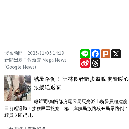
Line
Facebook
Plurk
X
發布時間：2025/11/05 14:19
新聞出處：報新聞 Mega News
Sina
Threads
Weibo
(Google News)
酷暑路倒！ 雲林長者散步虛脫 虎警暖心
救援送返家
報新聞/編輯部虎尾分局馬光派出所警員程建龍
日前巡邏時，接獲民眾報案，稱土庫鎮民族路段有民眾路倒。
程員立即趕赴.
按此閱讀「完整報導」