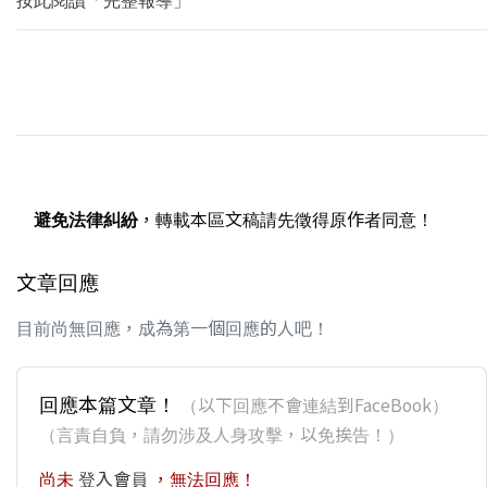
避免法律糾紛
，轉載本區文稿請先徵得原作者同意！
文章回應
目前尚無回應，成為第一個回應的人吧！
回應本篇文章！
（以下回應不會連結到FaceBook）
（言責自負，請勿涉及人身攻擊，以免挨告！）
尚未
登入會員
，無法回應！