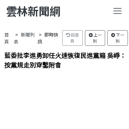
雲林新聞網
首
新聞列
即時快
回首
上一
下一
頁
表
訊
頁
則
則
藍委批李進勇卸任火速恢復民進黨籍 吳崢：
按黨規走別穿鑿附會