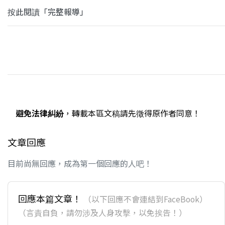
按此閱讀「完整報導」
避免法律糾紛
，轉載本區文稿請先徵得原作者同意！
文章回應
目前尚無回應，成為第一個回應的人吧！
回應本篇文章！
（以下回應不會連結到FaceBook）
（言責自負，請勿涉及人身攻擊，以免挨告！）