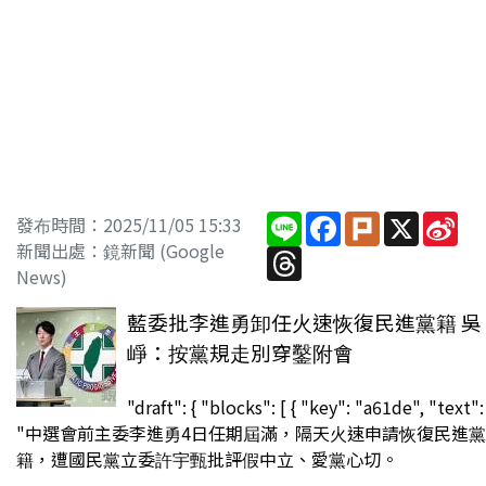
Line
Facebook
Plurk
X
Sin
發布時間：2025/11/05 15:33
We
新聞出處：鏡新聞 (Google
Threads
News)
藍委批李進勇卸任火速恢復民進黨籍 吳
崢：按黨規走別穿鑿附會
"draft": { "blocks": [ { "key": "a61de", "text":
"中選會前主委李進勇4日任期屆滿，隔天火速申請恢復民進黨
籍，遭國民黨立委許宇甄批評假中立、愛黨心切。