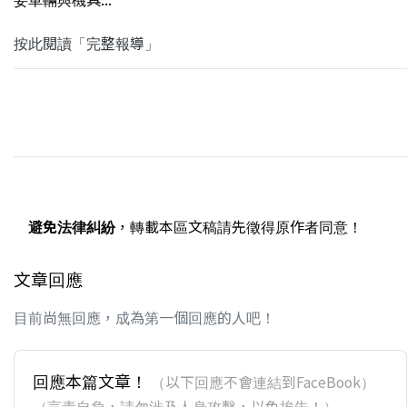
按此閱讀「完整報導」
避免法律糾紛
，轉載本區文稿請先徵得原作者同意！
文章回應
目前尚無回應，成為第一個回應的人吧！
回應本篇文章！
（以下回應不會連結到FaceBook）
（言責自負，請勿涉及人身攻擊，以免挨告！）