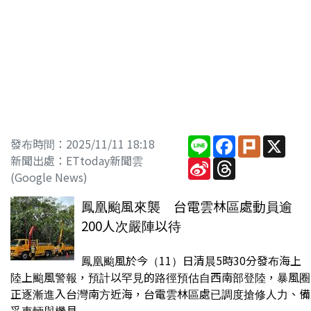
Line
Facebook
Plurk
X
發布時間：2025/11/11 18:18
新聞出處：ETtoday新聞雲
Sina
Threads
Weibo
(Google News)
鳳凰颱風來襲 台電雲林區處動員逾
200人次嚴陣以待
鳳凰颱風於今（11）日清晨5時30分發布海上
陸上颱風警報，預計以罕見的路徑預估自西南部登陸，暴風圈
正逐漸進入台灣南方近海，台電雲林區處已調度搶修人力、備
妥車輛與機具...