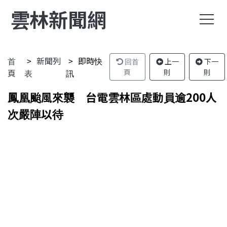
雲林新聞網
首
新聞列
即時快
回首
上一
下一
頁
表
訊
頁
則
則
鳳凰颱風來襲 台電雲林區處動員逾200人
次嚴陣以待