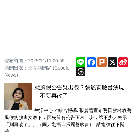
Line
Facebook
Plurk
X
S
發布時間：2025/11/11 20:56
W
新聞出處：三立新聞網 (Google
Threads
News)
颱風假公告疑出包？張麗善臉書湧現
「不要再改了」
生活中心／綜合報導. 張麗善宣布明日雲林放颱
風假的臉書文底下，因先前有公告正常上班，讓不少人表示
「別再改了」。（圖／翻攝自張麗善臉書）. 請繼續往下閱
讀…