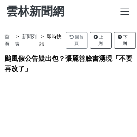
雲林新聞網
首
新聞列
即時快
回首
上一
下一
頁
則
則
頁
表
訊
颱風假公告疑出包？張麗善臉書湧現「不要
再改了」