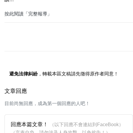
按此閱讀「完整報導」
避免法律糾紛
，轉載本區文稿請先徵得原作者同意！
文章回應
目前尚無回應，成為第一個回應的人吧！
回應本篇文章！
（以下回應不會連結到FaceBook）
（言責自負，請勿涉及人身攻擊，以免挨告！）