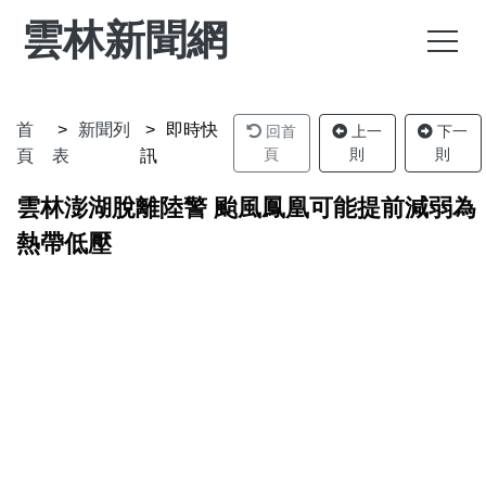
雲林新聞網
首
新聞列
即時快
回首
上一
下一
頁
則
則
頁
表
訊
雲林澎湖脫離陸警 颱風鳳凰可能提前減弱為
熱帶低壓