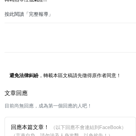
按此閱讀「完整報導」
避免法律糾紛
，轉載本區文稿請先徵得原作者同意！
文章回應
目前尚無回應，成為第一個回應的人吧！
回應本篇文章！
（以下回應不會連結到FaceBook）
（言責自負，請勿涉及人身攻擊，以免挨告！）