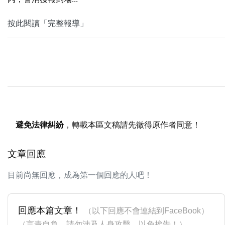
按此閱讀「完整報導」
避免法律糾紛
，轉載本區文稿請先徵得原作者同意！
文章回應
目前尚無回應，成為第一個回應的人吧！
回應本篇文章！
（以下回應不會連結到FaceBook）
（言責自負，請勿涉及人身攻擊，以免挨告！）