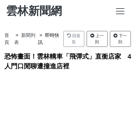
雲林新聞網
首
新聞列
即時快
回首
上一
下一
頁
則
則
頁
表
訊
恐怖畫面！雲林轎車「飛彈式」直衝店家 4
人門口閒聊遭撞進店裡