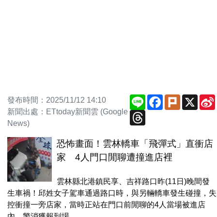
Line
Facebook
Plurk
X
發布時間：2025/11/12 14:10
新聞出處：ETtoday新聞雲 (Google
Threads
News)
恐怖畫面！雲林轎車「飛彈式」直衝店
家 4人門口閒聊遭撞進店裡
雲林縣北港鎮民享、吉祥路口昨(11日)晚間發
生車禍！邱姓女子駕車通過路口時，與另輛轎車發生碰撞，失
控衝撞一旁店家，當時正站在門口前閒聊的4人當場被進店
內，警消獲報到場...