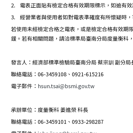
2. 電表正面貼有檢定合格有效期限標示，如逾有
3. 經營業者與使用者如對電表準確度有所懷疑時
若使用未經檢定合格之電表，或是檢定合格有效期限屆
鍰。若有相關問題，請洽標準局臺南分局度量衡科，電話：(
發言人：經濟部標準檢驗局臺南分局 蔡宗訓 副分局
聯絡電話：06-3459108、0921-615216
電子郵件：
hsun.tsai@bsmi.gov.tw
承辦單位：度量衡科 姜進榮 科長
聯絡電話：06-3459101、0933-298287