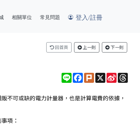
登入/註冊
城
相關單位
常見問題
回首頁
上一則
下一則
Line
Facebook
Plurk
X
Sina
Thre
Weibo
攤販不可或缺的電力計量器，也是計算電費的依據，
列事項：