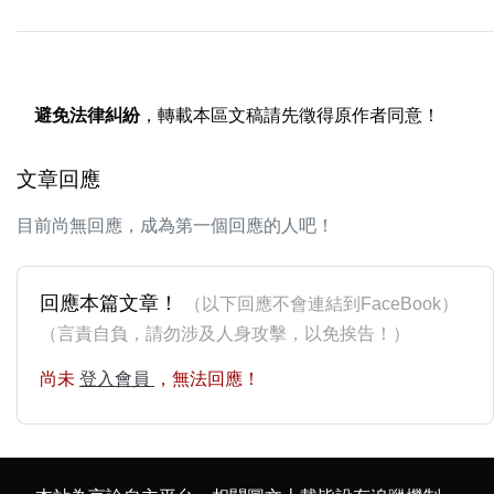
避免法律糾紛
，轉載本區文稿請先徵得原作者同意！
文章回應
目前尚無回應，成為第一個回應的人吧！
回應本篇文章！
（以下回應不會連結到FaceBook）
（言責自負，請勿涉及人身攻擊，以免挨告！）
尚未
登入會員
，無法回應！