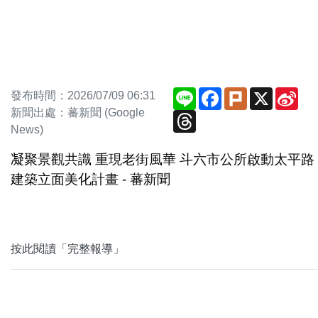
Line
Facebook
Plurk
X
Sin
發布時間：2026/07/09 06:31
We
新聞出處：蕃新聞 (Google
Threads
News)
凝聚景觀共識 重現老街風華 斗六市公所啟動太平路
建築立面美化計畫 - 蕃新聞
按此閱讀「完整報導」