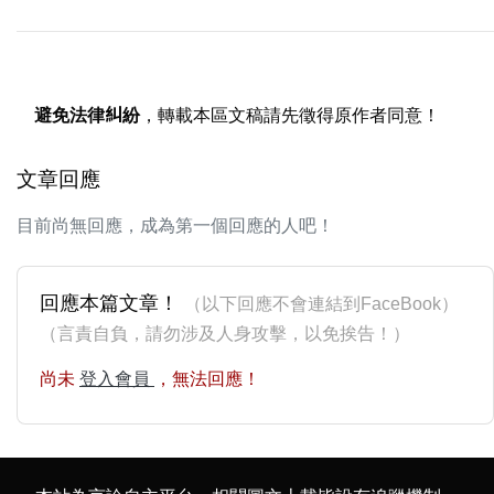
避免法律糾紛
，轉載本區文稿請先徵得原作者同意！
文章回應
目前尚無回應，成為第一個回應的人吧！
回應本篇文章！
（以下回應不會連結到FaceBook）
（言責自負，請勿涉及人身攻擊，以免挨告！）
尚未
登入會員
，無法回應！