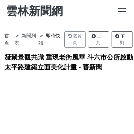
雲林新聞網
首
新聞列
即時快
回首
上一
下一
頁
則
則
頁
表
訊
凝聚景觀共識 重現老街風華 斗六市公所啟動
太平路建築立面美化計畫 - 蕃新聞