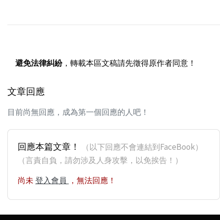
避免法律糾紛
，轉載本區文稿請先徵得原作者同意！
文章回應
目前尚無回應，成為第一個回應的人吧！
回應本篇文章！
（以下回應不會連結到FaceBook）
（言責自負，請勿涉及人身攻擊，以免挨告！）
尚未
登入會員
，無法回應！