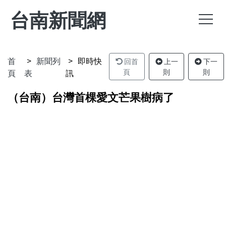
台南新聞網
首
新聞列
即時快
回首
上一
下一
頁
表
訊
頁
則
則
（台南）台灣首棵愛文芒果樹病了