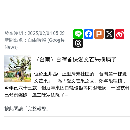
Line
Facebook
Plurk
X
Si
發布時間：2025/02/04 05:29
W
新聞出處：自由時報 (Google
Threads
News)
（台南）台灣首棵愛文芒果樹病了
位於玉井區中正里清芳社區的「台灣第一棵愛
文芒果」，為「愛文芒果之父」鄭罕池種植，
今年已六十三歲，但近年來因白蟻侵蝕等問題罹病，一邊枝幹
已傾倒鋸除，屋主陳宗德除了...
按此閱讀「完整報導」