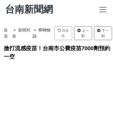
台南新聞網
首
新聞列
即時快
回首
上一
下一
頁
則
則
頁
表
訊
搶打流感疫苗！台南市公費疫苗7000劑預約
一空