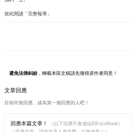
按此閱讀「完整報導」
避免法律糾紛
，轉載本區文稿請先徵得原作者同意！
文章回應
目前尚無回應，成為第一個回應的人吧！
回應本篇文章！
（以下回應不會連結到FaceBook）
（言責自負，請勿涉及人身攻擊，以免挨告！）