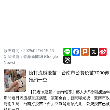
Line
Facebook
Plurk
X
S
發布時間：2025/02/04 15:46
W
新聞出處：壹蘋新聞網 (Google
Threads
News)
搶打流感疫苗！台南市公費疫苗7000劑
預約一空
【記者凃建豐／台南報導】藝人大S徐熙媛過年
期間遊日因流感重症病逝，震驚全台，新聞曝光後，臺南市政
府衛生局「台南打疫苗平台」立刻湧進預約潮，公費疫苗已被
預約一空。