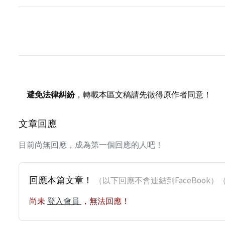
避免法律糾紛
，轉載本區文稿請先徵得原作者同意！
文章回應
目前尚無回應，成為第一個回應的人吧！
回應本篇文章！
（以下回應不會連結到FaceBoo
尚未
登入會員
，無法回應！