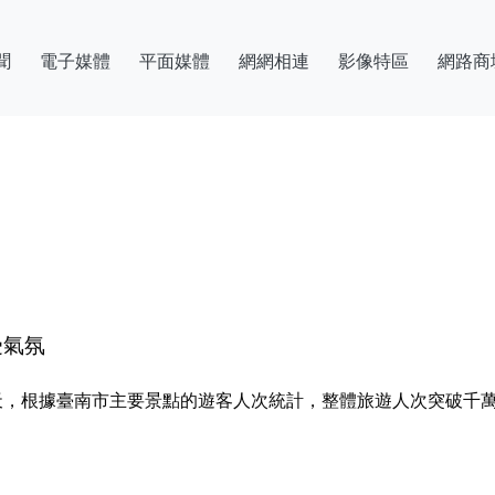
聞
電子媒體
平面媒體
網網相連
影像特區
網路商
受氣氛
達九天，根據臺南市主要景點的遊客人次統計，整體旅遊人次突破