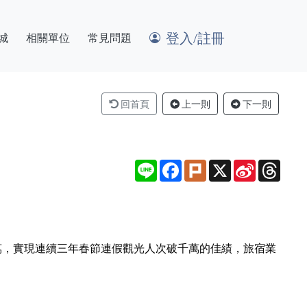
登入/註冊
城
相關單位
常見問題
回首頁
上一則
下一則
Line
Facebook
Plurk
X
Sina
Thre
Weibo
千萬，實現連續三年春節連假觀光人次破千萬的佳績，旅宿業