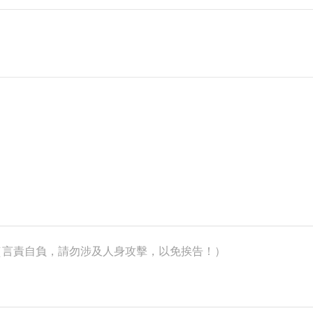
k）（言責自負，請勿涉及人身攻擊，以免挨告！）