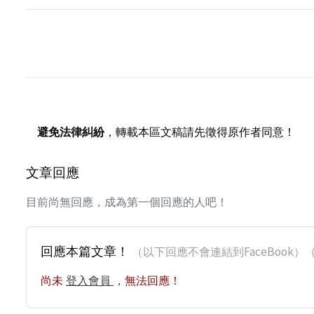
避免法律糾紛
，轉載本區文稿請先徵得原作者同意！
文章回應
目前尚無回應，成為第一個回應的人吧！
回應本篇文章！
（以下回應不會連結到FaceBoo
尚未
登入會員
，無法回應！