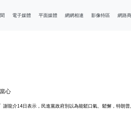
聞
電子媒體
平面媒體
網網相連
影像特區
網路
灣當心
謝龍介14日表示，民進黨政府別以為能鬆口氣、鬆懈，特朗普反