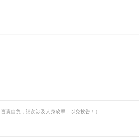
k）（言責自負，請勿涉及人身攻擊，以免挨告！）