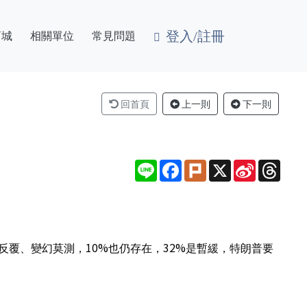
登入/註冊
商城
相關單位
常見問題
回首頁
上一則
下一則
Line
Facebook
Plurk
X
Sina
Thre
Weibo
覆、變幻莫測，10%也仍存在，32%是暫緩，特朗普要