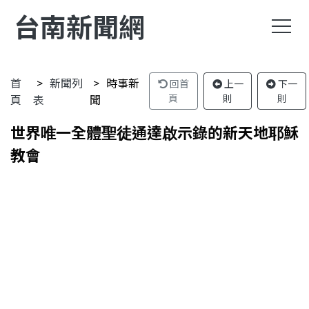
台南新聞網
首
新聞列
時事新
回首
上一
下一
頁
表
聞
頁
則
則
世界唯一全體聖徒通達啟示錄的新天地耶穌
教會