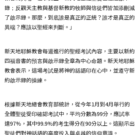
錄；反觀天主教與基督新教的牧師與信徒們皆加添刪減
了啟示錄。那麼，到底誰是真正的正統？誰才是真正的
異端？應該以聖經來判斷。」
新天地耶穌教會每週進行的聖經考試內容，主要以新約
四福音書的預言與啟示錄全章為中心命題。新天地耶穌
教會表示，這場考試是將神的話語印在心中，並遵守新
約啟示錄的操練。
根據新天地總會教育部統計，從今年1月到4月舉行的
全體聖徒受印確認考試中，平均分數為99分，應試率
達97%，其中99.9%的考生得分在90分以上。這顯示出
聖徒們對神話語的高度投入與卓越的信仰意識。