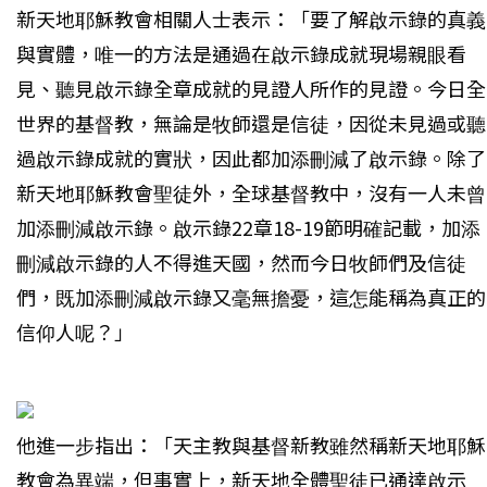
新天地耶穌教會相關人士表示：「要了解啟示錄的真義
與實體，唯一的方法是通過在啟示錄成就現場親眼看
見、聽見啟示錄全章成就的見證人所作的見證。今日全
世界的基督教，無論是牧師還是信徒，因從未見過或聽
過啟示錄成就的實狀，因此都加添刪減了啟示錄。除了
新天地耶穌教會聖徒外，全球基督教中，沒有一人未曾
加添刪減啟示錄。啟示錄22章18-19節明確記載，加添
刪減啟示錄的人不得進天國，然而今日牧師們及信徒
們，既加添刪減啟示錄又毫無擔憂，這怎能稱為真正的
信仰人呢？」
他進一步指出：「天主教與基督新教雖然稱新天地耶穌
教會為異端，但事實上，新天地全體聖徒已通達啟示