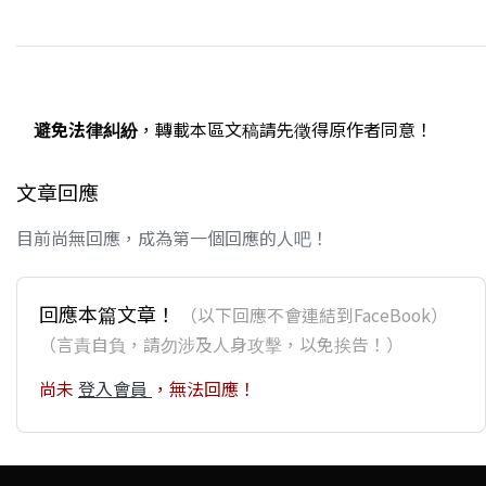
避免法律糾紛
，轉載本區文稿請先徵得原作者同意！
文章回應
目前尚無回應，成為第一個回應的人吧！
回應本篇文章！
（以下回應不會連結到FaceBook）
（言責自負，請勿涉及人身攻擊，以免挨告！）
尚未
登入會員
，無法回應！