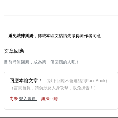
避免法律糾紛
，轉載本區文稿請先徵得原作者同意！
文章回應
目前尚無回應，成為第一個回應的人吧！
回應本篇文章！
（以下回應不會連結到FaceBook）
（言責自負，請勿涉及人身攻擊，以免挨告！）
尚未
登入會員
，無法回應！