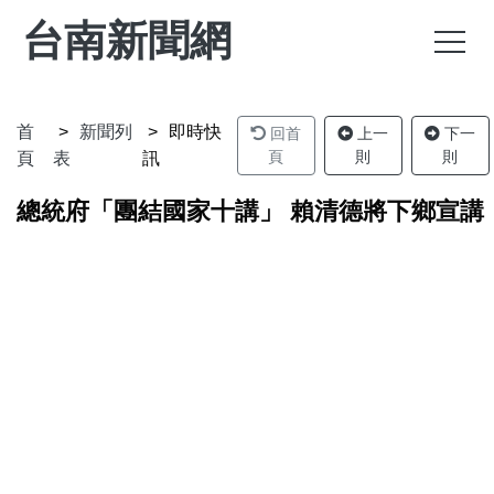
台南新聞網
首
新聞列
即時快
回首
上一
下一
頁
則
則
頁
表
訊
總統府「團結國家十講」 賴清德將下鄉宣講