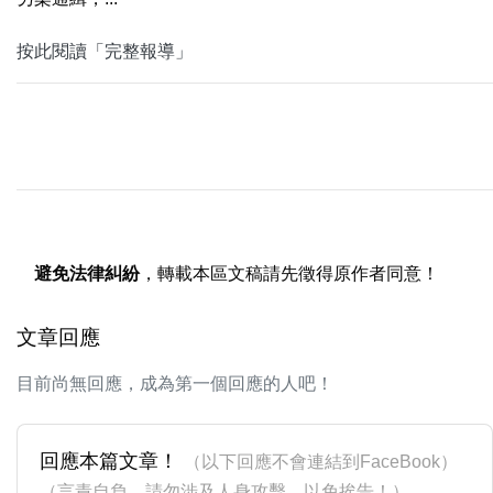
按此閱讀「完整報導」
避免法律糾紛
，轉載本區文稿請先徵得原作者同意！
文章回應
目前尚無回應，成為第一個回應的人吧！
回應本篇文章！
（以下回應不會連結到FaceBook）
（言責自負，請勿涉及人身攻擊，以免挨告！）