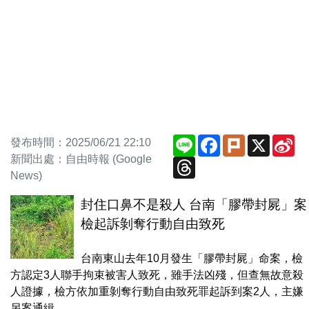
Line
Facebook
Plurk
X
Si
發布時間：2025/06/21 22:10
We
新聞出處：自由時報 (Google
Threads
News)
封住口鼻不是殺人 台南「膠帶封屍」案
檢起訴剝奪行動自由致死
台南東山去年10月發生「膠帶封屍」命案，檢
方認定3人聯手拘束被害人致死，雖手法凶殘，但查無故意殺
人證據，檢方依加重剝奪行動自由致死罪起訴到案2人，主嫌
另案通緝，...