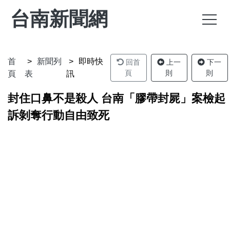
台南新聞網
首
新聞列
即時快
回首
上一
下一
頁
則
則
頁
表
訊
封住口鼻不是殺人 台南「膠帶封屍」案檢起
訴剝奪行動自由致死